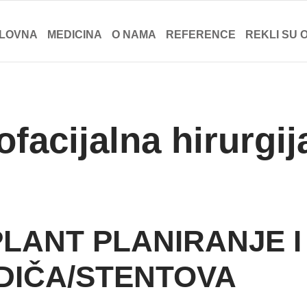
LOVNA
MEDICINA
O NAMA
REFERENCE
REKLI SU 
ofacijalna hirurgij
PLANT PLANIRANJE 
DIČA/STENTOVA