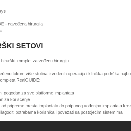
sys
- navođena hirurgija
E
ŠKI SETOVI
 hirurški komplet za vođenu hirurgiju.
ečeno tokom više stotina izvedenih operacija i klinička podrška najbolji
kompleta RealGUIDE:
n, pogodan za sve platforme implantata
n za korišćenje
 od pripreme mesta implantata do potpunog vođenjna implantata kroz 
lagoditi potrebama korisnika i povezati sa postojećim sistemima