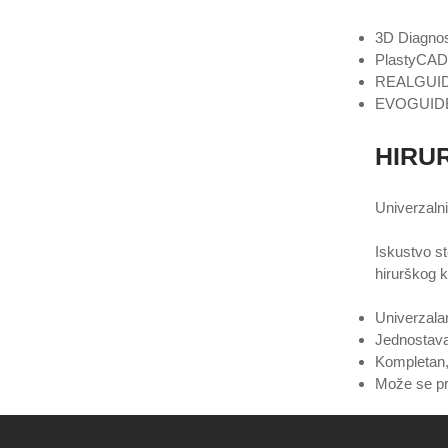
3D Diagno
PlastyCAD
REALGUIDE 
EVOGUID
HIRUR
Univerzalni
Iskustvo st
hirurškog 
Univerzala
Jednostava
Kompletan,
Može se pri