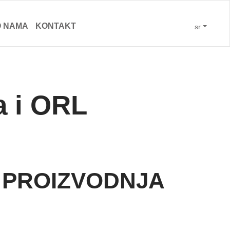
O NAMA
KONTAKT
sr
a i ORL
I PROIZVODNJA