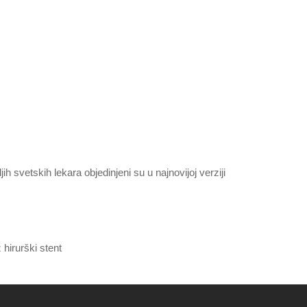
h svetskih lekara objedinjeni su u najnovijoj verziji
hirurški stent