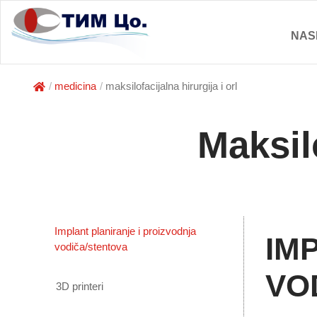
NAS
medicina
maksilofacijalna hirurgija i orl
Maksil
Implant planiranje i proizvodnja
IM
vodiča/stentova
VO
3D printeri