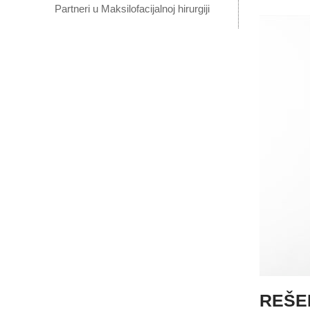
Partneri u Maksilofacijalnoj hirurgiji
REŠE